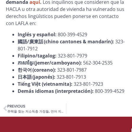
demanda
aquí
.
Los inquilinos que consideren que la
HACLA u otra autoridad de vivienda ha vulnerado sus
derechos lingüísticos pueden ponerse en contacto
con LAFLA en:
Inglés y español:
800-399-4529
國語/廣東話
(chino cantones & mandarín):
323-
801-7912
Filipino/tagalog:
323-801-7979
ភាសាខ្មែរ
(jemer/camboyano):
562-304-2535
한국어 (coreano):
323-801-7987
日本語 (japonés):
323-801-7913
Tiếng Việt (vietnamita):
323-801-7923
Demás idiomas (interpretación):
800-399-4529
PREVIOUS
주택을 찾는 저소득층 가정들, 언어 지원 서비스를 제공하지 않는 로스앤젤레스 시 주택국(HACLA)을 상대로 소송 제기