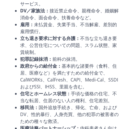
サービス。
DV
／家族法：
接近禁止命令、親権命令、婚姻解
消命令、面会命令、扶養命令など。
雇用：
未払賃金、失業手当、不当解雇、差別的
雇用慣行。
立ち退き要求に対する弁護：
不当な立ち退き要
求、公営住宅についての問題、スラム状態、家
賃統制。
犯罪記録抹消：
前科の抹消。
政府からの給付金：
基本的な諸要件（食料、住
居、医療など）を満たすための給付金で、
CalWORKs、CalFresh、CAPI、Medi-Cal、SSDI
およびSSI、IHSS、里親を含む。
住宅とホームレス状態：
手頃な価格の住宅、不
当な転居、住居のない人の権利、住宅差別。
移民法：
国外追放手続き、帰化、亡命、および
DV、性的暴行、人身売買、他の犯罪の被害者の
ための種々な救済。
医療法務パートナーシップ：
内科患者さん向け