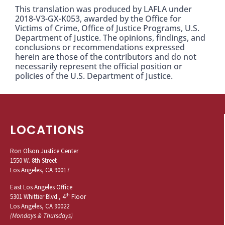
This translation was produced by LAFLA under
2018-V3-GX-K053, awarded by the Office for
Victims of Crime, Office of Justice Programs, U.S.
Department of Justice. The opinions, findings, and
conclusions or recommendations expressed
herein are those of the contributors and do not
necessarily represent the official position or
policies of the U.S. Department of Justice.
LOCATIONS
Ron Olson Justice Center
1550 W. 8th Street
Los Angeles, CA 90017
East Los Angeles Office
th
5301 Whittier Blvd., 4
Floor
Los Angeles, CA 90022
(Mondays & Thursdays)