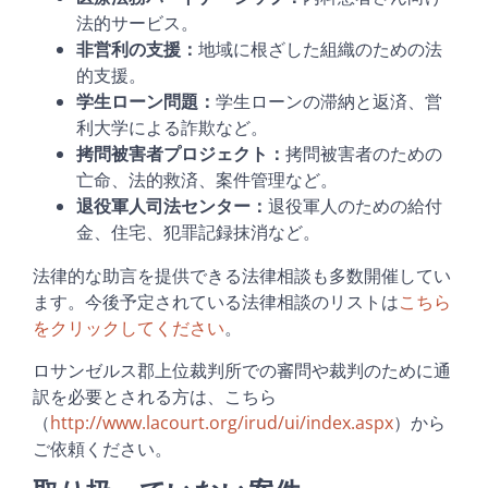
法的サービス。
非営利の支援：
地域に根ざした組織のための法
的支援。
学生ローン問題：
学生ローンの滞納と返済、営
利大学による詐欺など。
拷問被害者プロジェクト：
拷問被害者のための
亡命、法的救済、案件管理など。
退役軍人司法センター：
退役軍人のための給付
金、住宅、犯罪記録抹消など。
法律的な助言を提供できる法律相談も多数開催してい
ます。今後予定されている法律相談のリストは
こちら
をクリックしてください
。
ロサンゼルス郡上位裁判所での審問や裁判のために通
訳を必要とされる方は、こちら
（
http://www.lacourt.org/irud/ui/index.aspx
）から
ご依頼ください。