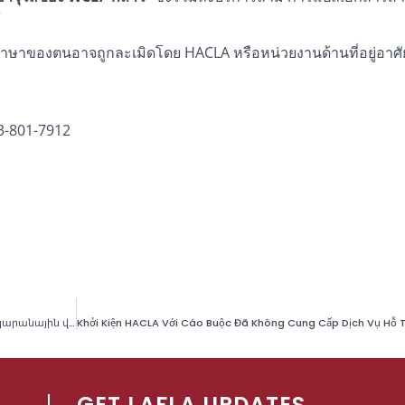
”
ิทางภาษาของตนอาจถูกละเมิดโดย HACLA หรือหน่วยงานด้านที่อยู่อาศ
-801-7912
ԴԱՏԱԿԱՆ ՀԱՅՑԸ ՎԻՃԱՐԿՈՒՄ Է HACLA-Ի (Լոս Անջելես քաղաքի բնակարանային վարչություն) ԿՈՂՄԻՑ ՄԱՏՉԵԼԻ ԲՆԱԿԱՐԱՆ ՓՆՏՐՈՂ ԸՆՏԱՆԻՔՆԵՐԻՆ ԼԵԶՎԻ ՀԱՍԱՆԵԼԻՈՒԹՅՈՒՆ ՉԱՊԱՀՈՎԵԼՈՒ ՓԱՍՏԸ
GET LAFLA UPDATES