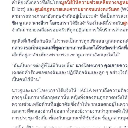
คำฟ้องดังกล่าวซึ่งยื่นโดย
มูลนิธิให้ความช่วยเหลือทางกฎห
Elliott) และ
ศูนย์กฎหมายและความยากจนแห่งตะวันตก
(WC
สามารถทางภาษาอังกฤษจำกัดอยู่เป็นประจำ ซึ่งเป็นการล
ซิม จู
และ
นางอีวา โอเซเกรา
ได้ยื่นคำร้องในคดีนี้ร่วมกับ
ศู
จำกัดมาช่วยเหลือครอบครัวที่ถูกปฏิเสธการให้บริการด้า
ทุกสิ่งที่เกิดขึ้นกับฉัน ไม่ว่าจะเป็นการถูกเพิกเฉย ถูกลดทอนศ
กล่าว เธอเป็นคุณแม่ที่พูดภาษาเกาหลีและได้รับบัตรกำนัลที่อ
เสียที่อยู่อาศัย เพียงเพราะพวกเขาพูดภาษาอังกฤษไม่ได้”
“มันเป็นการต่อสู้ที่ไม่มีวันจบสิ้น”
นางโอเซเกรา คุณยายชาวสเ
เฉยต่อคำร้องขอของฉันและปฏิบัติต่อฉันและลูก ๆ อย่างใจ
เป็นคนไร้บ้าน”
นางจูและนางโอเซเกราได้แจ้งให้ HACLA ทราบถึงความต้องก
ต่างๆ เป็นภาษาอังกฤษเท่านั้น หญิงทั้งสองคนถูกคาดหวังให
ความช่วยเหลือด้านที่อยู่อาศัย ซึ่งทำให้พวกเธอตกอยู่ในค
เอกสารที่ตนเองอ่านไม่ออก ทั้งสองยังรายงานว่าถูกกดดันให
การประชุม ซึ่งเกี่ยวข้องกับกฎเกณฑ์ที่ซับซ้อน ข้อมูลส่วน