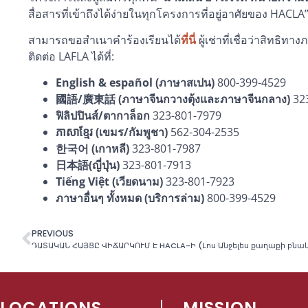
สื่อสารที่เข้าถึงได้ง่ายในทุกโครงการที่อยู่อาศัยของ HACLA
สามารถขอสำเนาคำร้องเรียนได้
ที่นี่
ผู้เช่าที่เชื่อว่าสิทธ
ติดต่อ LAFLA ได้ที่:
English & español
(ภาษาสเปน)
800-399-4529
國語/廣東話
(ภาษาจีนกวางตุ้งและภาษาจีนกลาง)
323
ฟิลิปปินส์/ตากาล็อก
323-801-7979
ភាសាខ្មែរ (เขมร/กัมพูชา)
562-304-2535
한국어
(เกาหลี)
323-801-7987
日本語
(ญี่ปุ่น)
323-801-7913
Tiếng Việt
(เวียดนาม)
323-801-7923
ภาษาอื่นๆ ทั้งหมด (บริการล่าม
)
800-399-4529
PREVIOUS
LOCATIONS
MISSION