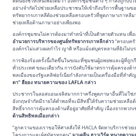
คดีนี้ยังชี้ให้เห็นเพิ่มเติมว่า องค์กรชุมชนต่าง ๆ กำลังถ
อย่างจำกัดไปช่วยเหลือประชาชนให้เข้าถึงบริการพื้นฐานข
ทรัพยากรเกาหลีต้องช่วยเหลือครอบครัวที่พูดภาษาเกาหลีม
ช่วยเหลือด้านภาษาอย่างเพียงพอ
องค์กรชุมชนไม่ควรต้องมาทำหน้าที่เป็นตัวตายตัวแทน เพื
อำนวยการบริหารของศูนย์ทรัพยากรเกาหลีกล่าว
“ครอบครัวต
องค์กรไม่แสวงผลกำไร ญาติ หรือแม้แต่บุตรหลานที่ยังไม่บร
การฟ้องร้องครั้งนี้เกิดขึ้นในขณะที่ชุมชนผู้อพยพและผู้ที
ทั่วประเทศ ขณะเดียวกัน การบังคับใช้มาตรการคุ้มครองด้
พลเมืองของรัฐแคลิฟอร์เนียกำลังกลายเป็นเครื่องมือที่สำคัญ
ดา” ฮียอง ทนายความของ LAFLA กล่าว
ประชากรในลอสแอนเจลิสมากกว่าครึ่งพูดภาษาอื่นที่ไม่ใ
อังกฤษจำกัดมีรายได้ต่ำพอที่จะมีสิทธิ์ได้รับความช่วยเหลื
สิทธิ์จากการคุ้มครองด้านที่อยู่อาศัยที่สำคัญ เนื่องจาก
ด้านสิทธิพลเมืองกล่าว
“ลูกความของเราขอให้ศาลสั่งให้ HACLA จัดหาบริการช่วยเ
โครงการและผู้สมัครทุกคน”
มาเดลีน ฮาวเวิร์ด ทนายความ