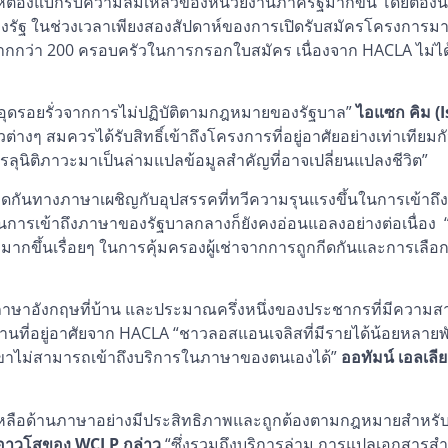
ูกบีบให้ต้องแบกรับความล้มเหลวของหน่วยงานภาครัฐมากขึ้น โดยต้องนำ
องรัฐ ในช่วงเวลาเพียงสองสัปดาห์ของการเปิดรับสมัครโครงการมา
ากกว่า 200 ครอบครัวในการกรอกใบสมัคร เนื่องจาก HACLA ไม่ได้
่ออุดรอยรั่วจากการไม่ปฏิบัติตามกฎหมายของรัฐบาล”
ไอแซก คิม (I
่างๆ สมควรได้รับสิทธิ์เข้าถึงโครงการที่อยู่อาศัยอย่างเท่าเทียมก
รลุนิติภาวะมาเป็นล่ามแปลข้อมูลสำคัญที่อาจเปลี่ยนแปลงชีวิต”
่ถูกกีดกันทางภาษาเผชิญกับอุปสรรคที่ทวีความรุนแรงขึ้นในการเข้
านการเข้าถึงภาษาของรัฐบาลกลางก็ยังคงอ่อนแอลงอย่างต่อเนื่อง
มากขึ้นเรื่อยๆ ในการคุ้มครองผู้เช่าจากการถูกกีดกันและการเลือกป
ช่ภาษาอังกฤษที่บ้าน และประมาณครึ่งหนึ่งของประชากรที่มีควา
อด้านที่อยู่อาศัยจาก HACLA “ชาวลอสแอนเจลิสที่มีรายได้น้อยหลาย
พวกเขาไม่สามารถเข้าถึงบริการในภาษาของตนเองได้”
ออทัมน์ เอลเลี
หลือด้านภาษาอย่างมีประสิทธิภาพและถูกต้องตามกฎหมายสำหรับผู
อาวุโสของ WCLP กล่าว
“ซึ่งรวมถึงบริการล่าม การแปลเอกสารส