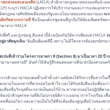
มายแห่งลอสแอนเจลิส
(LAFLA) สำนักงานกฎหมายของออทัมน์ เอลเ
LP) ระบุว่า HACLA ปฏิเสธการให้บริการล่ามและการแปลเอกสารแก่ผ
ะเมิดกฎหมายสิทธิพลเมืองของรัฐและนโยบายของหน่วยงานเอง
นา
นย์ทรัพยากรเกาหลี
ซึ่งเป็นองค์กรชุมชนที่ถูกบีบให้ต้องเจียดทรัพยากร
นภาษาจาก HACLA
ักดิ์ศรี และถูกข่มขู่ สิ่งเหล่านี้ล้วนป้องกันได้หากเพียงแต่ HACLA จ
ยู่อาศัยฉุกเฉิน
“ฉันยื่นฟ้องคดีนี้ เพราะไม่มีใครควรต้องทุกข์ทรมาน
ปนที่เข้าร่วมโครงการมาตรา 8 (Section 8) มาเป็นเวลา 20 ปี ก
ดำมานานหลายปี” มันทำให้ฉันรู้สึกหมดหนทางที่จะปกป้องครอบครั
ารด้านภาษาของตนซ้ำแล้วซ้ำเล่า แต่ยังคงได้รับการสื่อสารในเร
้ลงนามในเอกสารที่พวกเธอไม่เข้าใจ และได้รับหนังสือแจ้งเตือนว่า
วามเสี่ยงขั้นวิกฤตที่จะกลายเป็นคนไร้บ้าน หากพวกเธอไม่ปฏิบัติ
้ต้องนำตัวบุตรหลานที่ยังไม่บรรลุนิติภาวะออกมาจากโรงเรียน เพื่
บุคคลที่อ่อนไหว และความเป็นไปได้ที่จะต้องต้องสูญเสียบ้านของพว