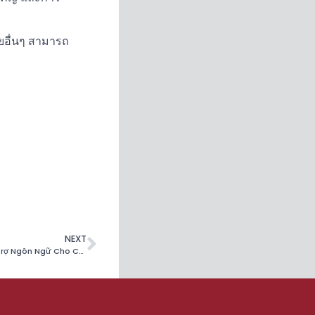
ัยอื่นๆ สามารถ
NEXT
Khởi Kiện HACLA Với Cáo Buộc Đã Không Cung Cấp Dịch Vụ Hỗ Trợ Ngôn Ngữ Cho Các Gia Đình Đang Tìm Kiếm Nhà Ở Giá Rẻ