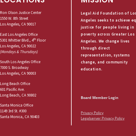
Ron Olson Justice Center
Legal Aid Foundation of Lo
1550 W. 8th Street
Angeles seeks to achieve e
Los Angeles, CA 90017
justice for people living in
poverty across Greater Los
East Los Angeles Office
th
5301 Whittier Blvd., 4
Floor
Angeles. We change lives
Los Angeles, CA 90022
through direct
(Mondays & Thursdays)
representation, systems
South Los Angeles Office
change, and community
7000 S. Broadway
education.
Los Angeles, CA 90003
Long Beach Office
601 Pacific Ave.
Long Beach, CA 90802
Board Member Login
Santa Monica Office
1149 3rd St. #300
Privacy Policy
Santa Monica, CA 90403
Legalserver Privacy Policy