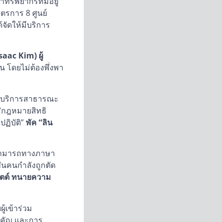
ทรัพยากรที่มีอยู่
ตรการ 8 ศูนย์
จัดให้มีบริการ
saac Kim) ผู้
ัน โดยไม่ต้องพึ่งพา
าถึงบริการสาธารณะ
 “กฎหมายสิทธิ
ฏิบัติ”
พัค “ลิน
มสามารถทางภาษา
พันคนกำลังถูกตัด
ยตต์ ทนายความ
้เข้าร่วม
ำคัญ และการ