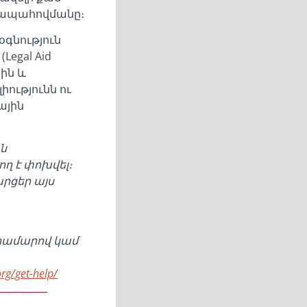
 ապահովմանը։
օգնություն
Legal Aid
յին և
ւթյունն ու
ային
ան
ղ է փոխվել։
արցեր այս
ահամարով կամ
org/get-help/