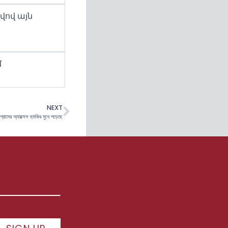
վով այն
մ
NEXT
রামের অ্যাক্সেস হুমকির মুখে পড়েছে