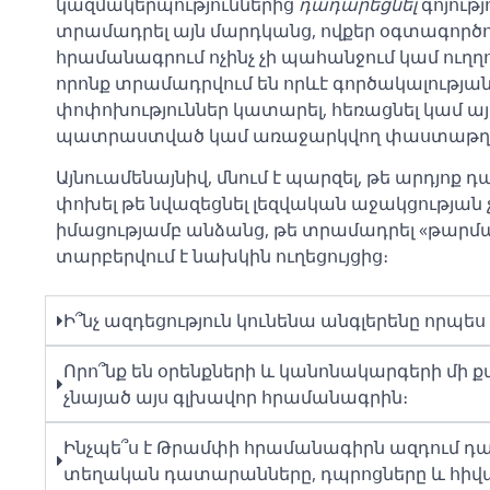
կազմակերպություններից
դադարեցնել
գոյութ
տրամադրել այն մարդկանց, ովքեր օգտագործում 
հրամանագրում ոչինչ չի պահանջում կամ ուղղ
որոնք տրամադրվում են որևէ գործակալության 
փոփոխություններ կատարել, հեռացնել կամ այլ
պատրաստված կամ առաջարկվող փաստաթղթերի
Այնուամենայնիվ, մնում է պարզել, թե արդյոք 
փոխել թե նվազեցնել լեզվական աջակցության
իմացությամբ անձանց, թե տրամադրել «թարմաց
տարբերվում է նախկին ուղեցույցից։
Ի՞նչ ազդեցություն կունենա անգլերենը որպ
Որո՞նք են օրենքների և կանոնակարգերի մի քա
չնայած այս գլխավոր հրամանագրին։
Ինչպե՞ս է Թրամփի հրամանագիրն ազդում դա
տեղական դատարանները, դպրոցները և հիվ