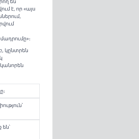
րող են
ւմ է, որ «այս
ներում,
րվում
մադրումը»։
բ, կընտրեն
կ
ականորեն
ը։
ություն՝
 են՝