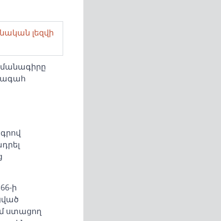
նական լեզվի
ամանագիրը
ախագահ
ագրով
ադրել
ց
66-ի
ցված
ւմ ստացող