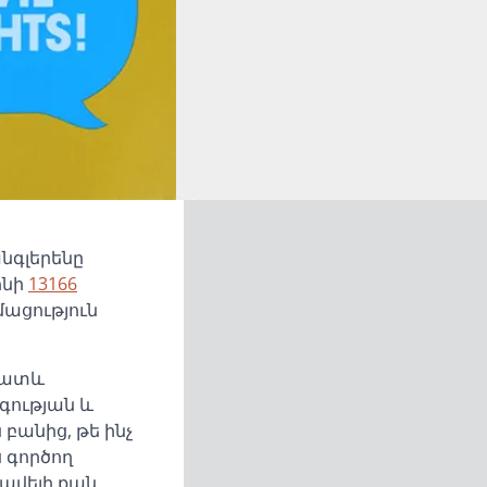
նգլերենը
ոնի
13166
մացություն
րատև
գության և
բանից, թե ինչ
 գործող
ավելի քան