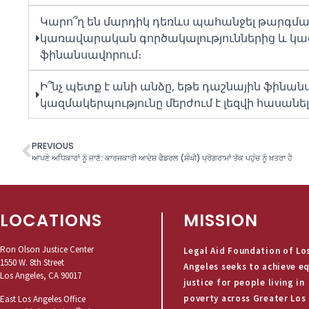
Կարո՞ղ են մարդիկ դեռևս պահանջել թարգմա
կառավարական գործակալություններից և կազ
ֆինանսավորում։
Ի՞նչ պետք է անի անձը, եթե դաշնային ֆին
կազմակերպությունը մերժում է լեզվի հասանել
PREVIOUS
ਆਪਣੇ ਅਧਿਕਾਰਾਂ ਨੂੰ ਜਾਣੋ: ਕਾਰਜਕਾਰੀ ਆਦੇਸ਼ ਫੈਡਰਲ (ਸੰਘੀ) ਪ੍ਰੋਗਰਾਮਾਂ ਤੱਕ ਪਹੁੰਚ ਨੂੰ ਖ਼ਤਰਾ ਹੈ
LOCATIONS
MISSION
Ron Olson Justice Center
Legal Aid Foundation of Lo
1550 W. 8th Street
Angeles seeks to achieve e
Los Angeles, CA 90017
justice for people living in
poverty across Greater Los
East Los Angeles Office