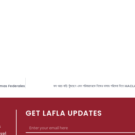
amas Federales
কম খরচে বাড়ি খুঁজছেন এমন পরিবারদেরকে নিজের ভাষায় পরিষেবা দিতে HACLA-এ
GET LAFLA UPDATES
s
qual