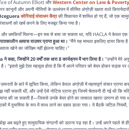
fice of Autumn Elliott और
Western Center on Law & Povert
ानूनों और अपनी नीतियों के उल्लंघन में सीमित अंग्रेज़ी दक्षता वाले किरायेदारो
Oceguera
कोरियाई संसाधन केंद्र
की
शिकायत
में
शामिल
हो
गए
हैं
,
जो
एक
साम
संसाधनों
को
खर्च
करने
के
लिए
मजबूर
किया
गया
है
।
ना और धमकियाँ मिलना—इन सब से बचा जा सकता था, यदि HACLA ने केवल एक द
क आपातकालीन आवास वाउचर प्राप्त हुआ था।
“मैंने यह मामला इसलिए दायर किया है क
ा आवास खोने का जोखिम नहीं झेलना चाहिए।”
ra
ने कहा, जिन्होंने 20 वर्षों तक धारा 8 कार्यक्रम में भाग लिया है।
“उन्होंने मेरे अ
या है। “इससे मुझे ऐसा महसूस होता है कि मैं अपने परिवार को बेघर होकर सड़क पर 
े बारे में सूचित किया, लेकिन केवल अंग्रेज़ी में महत्वपूर्ण संचार प्राप्त क
मझ नहीं सकती थीं, और उन्हें ऐसे नोटिस प्राप्त हुए जिनमें चेतावनी दी गई थी कि यदि 
 समाप्त की जा सकती है—जिससे उनके बेघर होने का तत्काल खतरा उत्पन्न हो गया 
ं में दुभाषिया के रूप में साथ लाने का दबाव डाला गया। ये बैठकें जटिल नियमों,
ोझ अब बढ़ते हुए सामुदायिक संगठनों को उठाना पड़ रहा है। उन्हें अपने पहले से ह