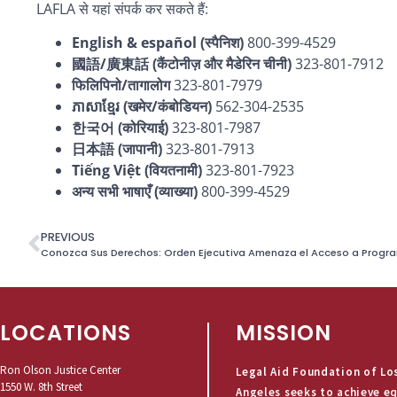
LAFLA से यहां संपर्क कर सकते हैं:
English & español
(स्पैनिश)
800-399-4529
國語/廣東話
(कैंटोनीज़ और मैडेरिन चीनी)
323-801-7912
फिलिपिनो/तागालोग
323-801-7979
ភាសាខ្មែរ (खमेर/कंबोडियन)
562-304-2535
한국어
(कोरियाई)
323-801-7987
日本語
(जापानी)
323-801-7913
Tiếng Việt
(वियतनामी)
323-801-7923
अन्य सभी भाषाएँ (व्याख्या
)
800-399-4529
PREVIOUS
Conozca Sus Derechos: Orden Ejecutiva Amenaza el Acceso a Progr
LOCATIONS
MISSION
Ron Olson Justice Center
Legal Aid Foundation of Lo
1550 W. 8th Street
Angeles seeks to achieve e