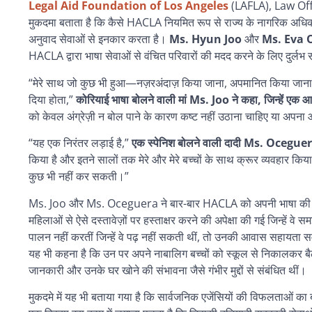
Legal Aid Foundation of Los Angeles
(LAFLA), Law Of
मुकदमा बताता है कि कैसे HACLA नियमित रूप से राज्य के नागरिक अधिकार क
अनुवाद सेवाओं से इनकार करता है।
Ms. Hyun Joo
और
Ms. Eva 
HACLA
द्वारा
भाषा
सेवाओं
से
वंचित
परिवारों
की
मदद
करने
के
लिए
दुर्लभ
“मेरे साथ जो कुछ भी हुआ—नज़रअंदाज़ किया जाना, अपमानित किया जा
दिया होता
,”
कोरियाई भाषा बोलने वाली मां Ms. Joo ने कहा, जिन्हें ए
को केवल अंग्रेज़ी न बोल पाने के कारण कष्ट नहीं उठाना चाहिए या अपन
“यह एक निरंतर लड़ाई है,”
एक स्पेनिश बोलने वाली दादी
Ms. Ocegue
किया है और इतने सालों तक मेरे और मेरे बच्चों के साथ क्रूर व्यवहार कि
कुछ भी नहीं कर सकती।”
Ms. Joo और Ms. Oceguera ने बार-बार HACLA को अपनी भाषा की ज़रूरतों क
महिलाओं से ऐसे दस्तावेज़ों पर हस्ताक्षर करने की अपेक्षा की गई जिन्हें वे स
पालन नहीं करतीं जिन्हें वे पढ़ नहीं सकती थीं, तो उनकी आवास सहायता
यह भी कहना है कि उन पर अपने नाबालिग बच्चों को स्कूल से निकालकर बैठको
जानकारी और उनके घर खोने की संभावना जैसे गंभीर मुद्दों से संबंधित थीं।
मुकदमे में यह भी बताया गया है कि सार्वजनिक एजेंसियों की विफलताओं का ब