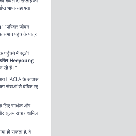
 की केवल दो सप्ताह की
याप्त भाषा-सहायता
ए।”
“परिवार जीवन
क समान पहुंच के पात्र
पहुँचने में बढ़ती
वकील Heeyoung
न रहे हैं।”
ं की आय HACLA के आवास
ता सेवाओं से वंचित रह
के लिए सार्थक और
ाद और सुलभ संचार शामिल
या हो सकता है, वे