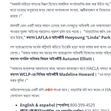
“সরকারি দায়িত্ব পালনের বিকল্প হিসেবে সামাজিক সংগঠনগুলির কাজ করা উচিত নয়,
মতো তথ্যের অনুবাদের জন্য কোনো অলাভজনক সংস্থা, আত্মীয়স্বজন বা নিজেদের না
রয়েছে।”
মামলাটি এমন একটি সময়ে সামনে এসেছে যখন দেশজুড়ে অভিবাসী এবং ভাষাগতভাবে পি
পাওয়ার সুরক্ষা আইনের প্রয়োগও ক্রমশ দুর্বল হয়ে পড়ছে। “ভাড়াটেদের বর্জন এবং বৈ
হয়ে উঠছে,”
বললেন LAFLA-র আইনজীবী Heeyoung “Linda” Par
লস অ্যাঞ্জেলেসের অর্ধেক বাসিন্দাই বাড়িতে ইংরেজি ছাড়া অন্য ভাষায় কথা বলেন
যোগ্য। “হাজার হাজার কম আয়ের লস অ্যাঞ্জেলেস অধিবাসী নিজেদের ভাষায় পরিষেবা না
বললেন নাগরিক অধিকার বিষয়ক আইনজীবী Autumn Elliott।
“আমাদের মক্কেলরা আদালতের কাছে আবেদন জানাচ্ছেন যাতে HACLA সমস্ত কর্মস
বললেন WCLP-এর সিনিয়র আইনজীবী Madeline Howard।
“এর মধ্যে
করার সুবিধা।”
অভিযোগপত্রের একটি কপি
এখানে
পাওয়া যাবে। ভাড়াটেরা যদি মনে করেন যে HAC
যোগাযোগ করতে পারেন:
English & español
(স্প্যানিশ)
800-399-4529