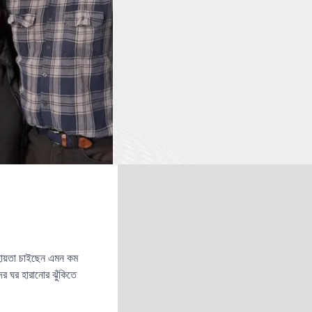
হায়তা চাইছেন এমন কম
র ঘর হারানোর ঝুঁকিতে