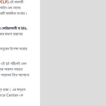
WCLP)
এই মামলাটি
র আইন এবং তাদের
কটি
সামাজিক
সংগঠন
।
ন কোরিয়ানভাষী মা Ms.
াকার জায়গা হারানোর
অনুরোধ উপেক্ষা করেছে
 এই দুই নারীকেই এমন
তারা আবাসন সহায়তা
র সম্ভাবনা নিয়ে আলোচনা
্য হচ্ছে। এর মাধ্যমে
esource Center-কে