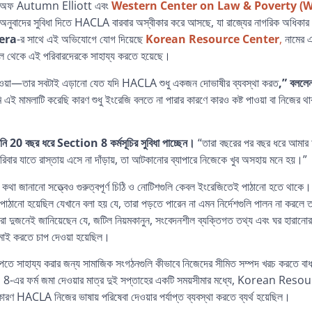
স অফ
Autumn Elliott
এবং
Western Center on Law & Poverty (
 অনুবাদের সুবিধা দিতে HACLA বারবার অস্বীকার করে আসছে, যা রাজ্যের নাগরিক অধিকা
era
-র সাথে
এই
অভিযোগে
যোগ
দিয়েছে
Korean Resource Center
,
নামের
এ
ল
থেকে
এই
পরিবারদেরকে
সাহায্য
করতে
হয়েছে
।
েওয়া—তার সবটাই এড়ানো যেত যদি HACLA শুধু একজন দোভাষীর ব্যবস্থা করত
,” বললে
 এই মামলাটি করেছি কারণ শুধু ইংরেজি বলতে না পারার কারণে কারও কষ্ট পাওয়া বা নিজের থ
ি 20 বছর ধরে Section 8 কর্মসূচির সুবিধা পাচ্ছেন।
“তারা বছরের পর বছর ধরে আমার 
ার যাতে রাস্তায় এসে না দাঁড়ায়, তা আটকানোর ব্যাপারে নিজেকে খুব অসহায় মনে হয়।”
নানো সত্ত্বেও গুরুত্বপূর্ণ চিঠি ও নোটিশগুলি কেবল ইংরেজিতেই পাঠানো হতে থাকে।
ানো হয়েছিল যেখানে বলা হয় যে, তারা পড়তে পারেন না এমন নির্দেশগুলি পালন না করলে 
রা দুজনেই জানিয়েছেন যে, জটিল নিয়মকানুন, সংবেদনশীল ব্যক্তিগত তথ্য এবং ঘর হারানো
কামাই করতে চাপ দেওয়া হয়েছিল।
পেতে সাহায্য করার জন্য সামাজিক সংগঠনগুলি কীভাবে নিজেদের সীমিত সম্পদ খরচ করতে বাধ
ection 8-এর ফর্ম জমা দেওয়ার মাত্র দুই সপ্তাহের একটি সময়সীমার মধ্যে, Korean R
ারণ HACLA নিজের ভাষায় পরিষেবা দেওয়ার পর্যাপ্ত ব্যবস্থা করতে ব্যর্থ হয়েছিল।