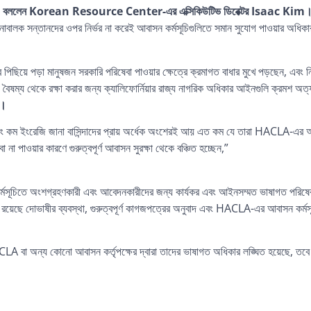
”
বললেন Korean Resource Center-এর এক্সিকিউটিভ ডিরেক্টর Isaac Kim
বালক সন্তানদের ওপর নির্ভর না করেই আবাসন কর্মসূচিগুলিতে সমান সুযোগ পাওয়ার অধিকা
ছিয়ে পড়া মানুষজন সরকারি পরিষেবা পাওয়ার ক্ষেত্রে ক্রমাগত বাধার মুখে পড়ছেন, এবং ন
ষম্য থেকে রক্ষা করার জন্য ক্যালিফোর্নিয়ার রাজ্য নাগরিক অধিকার আইনগুলি ক্রমশ অত্যন্
k।
 এবং কম ইংরেজি জানা বাসিন্দাদের প্রায় অর্ধেক অংশেরই আয় এত কম যে তারা HACLA-এর আ
 পাওয়ার কারণে গুরুত্বপূর্ণ আবাসন সুরক্ষা থেকে বঞ্চিত হচ্ছেন,”
ূচিতে অংশগ্রহণকারী এবং আবেদনকারীদের জন্য কার্যকর এবং আইনসম্মত ভাষাগত পরিষেবা
 রয়েছে দোভাষীর ব্যবস্থা, গুরুত্বপূর্ণ কাগজপত্রের অনুবাদ এবং HACLA-এর আবাসন কর্
LA বা অন্য কোনো আবাসন কর্তৃপক্ষের দ্বারা তাদের ভাষাগত অধিকার লঙ্ঘিত হয়েছে, তব