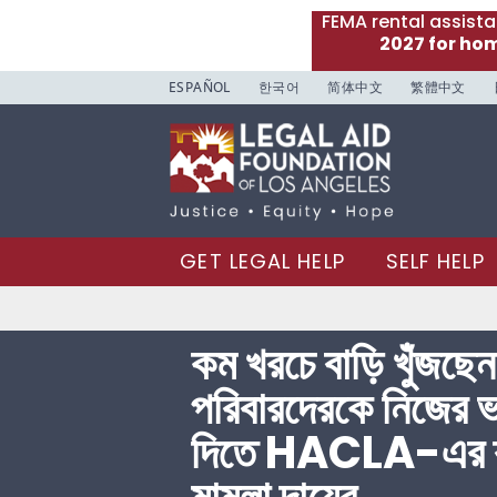
FEMA rental assist
2027 for ho
ESPAÑOL
한국어
简体中文
繁體中文
GET LEGAL HELP
SELF HELP
কম খরচে বাড়ি খুঁজছে
পরিবারদেরকে নিজের ভা
দিতে HACLA-এর ব্যর