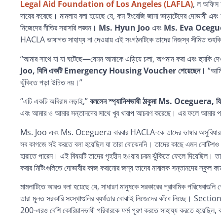
Legal Aid Foundation of Los Angeles (LAFLA)
, ল অফি
দায়ের করেছে। মামলায় বলা হয়েছে যে, কম ইংরেজি জানা ভাড়াটেদের দোভাষী এবং
নিজেদের নীতির সরাসরি লঙ্ঘন।
Ms. Hyun Joo
এবং
Ms. Eva Ocegu
HACLA
ভাষাগত
সাহায্য
না
দেওয়ায়
এই
সংগঠনটিকে
তাদের
নিজস্ব
সীমিত
তহবি
“আমার সাথে যা যা ঘটেছে—যেমন আমাকে এড়িয়ে চলা, অপমান করা এবং হুমকি দ
Joo, যিনি একটি Emergency Housing Voucher পেয়েছেন।
“আমি
ঝুঁকিতে পড়া উচিত নয়।”
“এটি একটি অবিরাম লড়াই,”
বললেন স্প্যানিশভাষী ঠাকুমা Ms. Oceguera, যিন
এবং আমার ও আমার সন্তানদের সাথে খুব খারাপ আচরণ করেছে। এর ফলে আমার পরিব
Ms. Joo এবং Ms. Oceguera বারবার HACLA-কে তাদের ভাষার অসুবিধার কথা জা
সব কাগজে সই করতে বলা হয়েছিল যা তারা বোঝেননি। তাদের কাছে এমন নোটিশও পাঠ
হারাতে পারেন। এই বিষয়টি তাদের গৃহহীন হওয়ার চরম ঝুঁকিতে ফেলে দিয়েছিল। তা
করার মিটিংগুলিতে দোভাষীর কাজ করানোর জন্য তাদের নাবালক সন্তানদের স্কুল 
মামলাটিতে আরও বলা হয়েছে যে, সাধারণ মানুষকে সরকারের প্রাথমিক পরিষেবাগুলি 
তারা মূলত সরকারি সংস্থাগুলির ব্যর্থতার বোঝাই নিজেদের কাঁধে নিচ্ছে। S
200-এরও বেশি কোরিয়ানভাষী পরিবারকে ফর্ম পূরণ করতে সাহায্য করতে হয়েছিল, ক