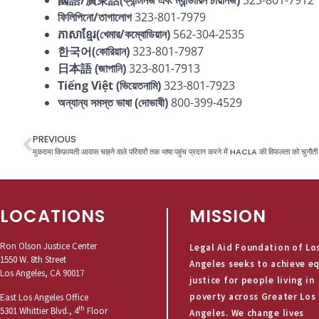
國語/廣東話
(ক্যান্টনিজ এবং ম্যান্ডারিন চায়নিজ)
323-801-7912
ফিলিপিনো/তাগালোগ
323-801-7979
ភាសាខ្មែរ(খেমার/কম্বোডিয়ান)
562-304-2535
한국어
(কোরিয়ান)
323-801-7987
日本語
(জাপানি)
323-801-7913
Tiếng Việt (ভিয়েতনামি
)
323-801-7923
অন্যান্য সমস্ত ভাষা (দোভাষী
)
800-399-4529
PREVIOUS
मुकदमा किफ़ायती आवास चाहने वाले परिवारों तक भाषा पहुंच प्रदान करने में HACLA की विफलता को चुनौती 
LOCATIONS
MISSION
Ron Olson Justice Center
Legal Aid Foundation of Lo
1550 W. 8th Street
Angeles seeks to achieve e
Los Angeles, CA 90017
justice for people living in
poverty across Greater Los
East Los Angeles Office
th
5301 Whittier Blvd., 4
Floor
Angeles. We change lives