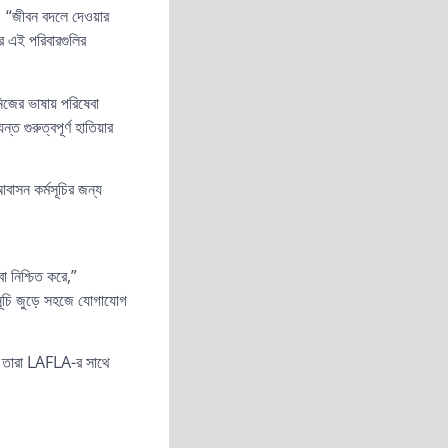
।
“জীবন বদলে দেওয়ার
র এই পরিবারগুলির
িজের ভাষায় পরিষেবা
ত গুরুত্বপূর্ণ হাতিয়ার
বাসন কর্মসূচির জন্য
 নিশ্চিত করে,”
মসূচি জুড়ে সহজে যোগাযোগ
ে তারা LAFLA-র সাথে