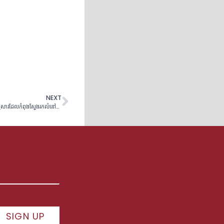
NEXT
បណ្ដឹងតវ៉ាប្រឆាំងនឹងការបរាជ័យរបស់ HACLA ក្នុងការផ្តល់សេវាចូលដំណើរការភាសាដល់គ្រួសារដែលកំពុងស្វែងរកលំនៅឋានមានតម្លៃសមរម្យ
SIGN UP